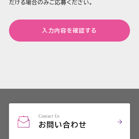
密性および安全性の損なわれる行為が
だける場合のみご応募ください。
行われた場合は、厳正に対処する所存
であります。
この方針の運用を図るため、以下の対
策を具体的に実施してまいります。なお
この方針が対象とする情報資産とは、
当社の企業活動において入手した情報
ならびに当社が業務上保有するすべて
の情報であり、業務委託先を含め、役
員、社員派遣会社社員がこの方針を遵
守すべく宣言するものであります。
■1. 顧客情報や個人情報等、当社が保
Contact Us
有するすべての情報資産の保護に努
お問い合わせ
め、社会的責任が果たせるよう法令遵